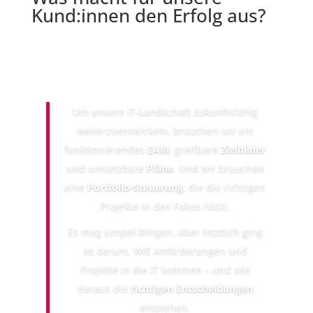
Kund:innen den
Erfolg
aus?
Um unsere IT-Landschaft zukunftsfähig
weiterzuentwickeln, brauchen wir ein
funktionierendes
EAM
, greifbare
Zielbilder
und umsetzbare
Pläne
. Und wir brauchen
eine
Portfolio-Steuerung
, die die richtigen
Projekte in den Fokus rückt.
Es mag simpel klingen, aber letztlich ging
es darum, WIE Anforderungen und
Projekte in die IT kommen – und wie
daraus die
richtigen Entscheidungen
entstehen.