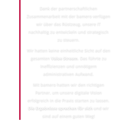
Dank der partnerschaftlichen
Zusammenarbeit mit der bamero verfügen
wir über das Rüstzeug, unsere IT
nachhaltig zu entwickeln und strategisch
zu steuern.
Wir hatten keine einheitliche Sicht auf den
gesamten
Value Stream
. Das führte zu
Ineffizienzen und unnötigem
administrativen Aufwand.
Mit bamero hatten wir den richtigen
Partner, um unsere digitale Vision
erfolgreich in die Praxis starten zu lassen.
Die Ergebnisse sprechen für sich
und wir
sind auf einem guten Weg!